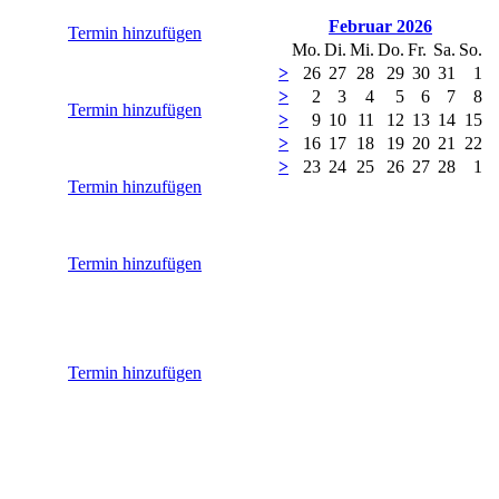
Februar 2026
Termin hinzufügen
Mo.
Di.
Mi.
Do.
Fr.
Sa.
So.
>
26
27
28
29
30
31
1
>
2
3
4
5
6
7
8
Termin hinzufügen
>
9
10
11
12
13
14
15
>
16
17
18
19
20
21
22
>
23
24
25
26
27
28
1
Termin hinzufügen
Termin hinzufügen
Termin hinzufügen