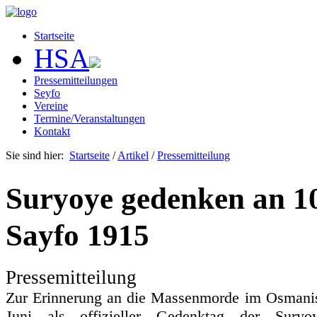
Startseite
HSA
Pressemitteilungen
Seyfo
Vereine
Termine/Veranstaltungen
Kontakt
Sie sind hier:
Startseite
/
Artikel
/
Pressemitteilung
Suryoye gedenken an 1
Sayfo 1915
Pressemitteilung
Zur Erinnerung an die Massenmorde im Osmanis
Juni als offizieller Gedenktag der Suryo