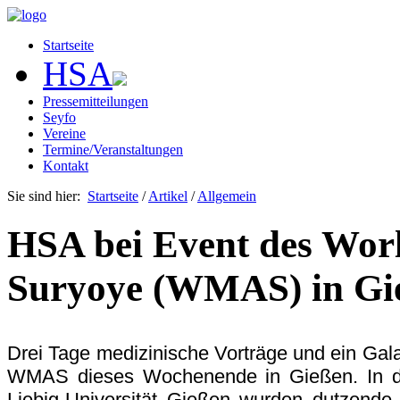
Startseite
HSA
Pressemitteilungen
Seyfo
Vereine
Termine/Veranstaltungen
Kontakt
Sie sind hier:
Startseite
/
Artikel
/
Allgemein
HSA bei Event des Worl
Suryoye (WMAS) in Gi
Drei Tage medizinische Vorträge und ein Gala
WMAS dieses Wochenende in Gießen. In d
Liebig-Universität Gießen wurden dutzende 