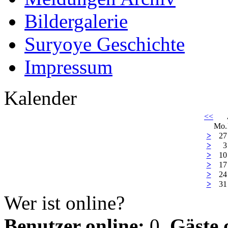
Bildergalerie
Suryoye Geschichte
Impressum
Kalender
<<
Mo.
>
27
>
3
>
10
>
17
>
24
>
31
Wer ist online?
Benutzer online:
0,
Gäste 